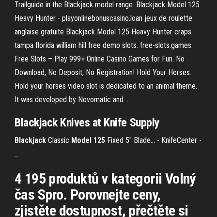
Trailguide in the Blackjack model range. Blackjack Model 125
Heavy Hunter - playonlinebonuscasino.loan jeux de roulette
anglaise gratuite Blackjack Model 125 Heavy Hunter craps
tampa florida william hill free demo slots. free-slots.games.
Free Slots – Play 999+ Online Casino Games for Fun. No
Download, No Deposit, No Registration! Hold Your Horses.
Hold your horses video slot is dedicated to an animal theme.
It was developed by Novomatic and ...
Blackjack Knives at Knife Supply
Blackjack
Classic
Model
125
Fixed 5" Blade... - KnifeCenter -
…
4 195 produktů v kategorii Volný
čas Spro. Porovnejte ceny,
zjistěte dostupnost, přečtěte si