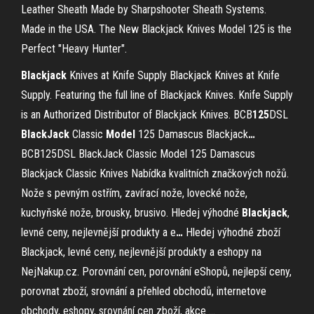
Leather Sheath Made by Sharpshooter Sheath Systems.
Made in the USA. The New Blackjack Knives Model 125 is the
Perfect "Heavy Hunter".
Blackjack
Knives at Knife Supply
Blackjack Knives at Knife
Supply. Featuring the full line of Blackjack Knives. Knife Supply
is an Authorized Distributor of Blackjack Knives.
BCB
125
DSL
BlackJack
Classic
Model
125 Damascus Blackjack
…
BCB125DSL BlackJack Classic Model 125 Damascus
Blackjack Classic Knives Nabídka kvalitních značkových nožů.
Nože s pevným ostřím, zavírací nože, lovecké nože,
kuchyňské nože, brousky, brusivo.
Hledej výhodné
Blackjack
,
levné ceny, nejlevnější produkty a e
…
Hledej výhodné zboží
Blackjack, levné ceny, nejlevnější produkty a eshopy na
NejNakup.cz. Porovnání cen, porovnání eShopů, nejlepší ceny,
porovnat zboží, srovnání a přehled obchodů, internetove
obchody, eshopy, srovnání cen zboží, akce …