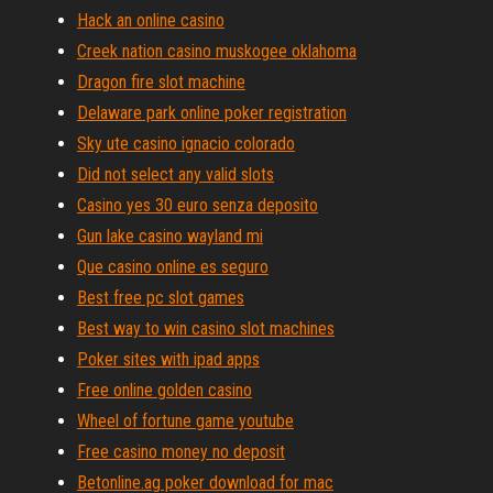
Hack an online casino
Creek nation casino muskogee oklahoma
Dragon fire slot machine
Delaware park online poker registration
Sky ute casino ignacio colorado
Did not select any valid slots
Casino yes 30 euro senza deposito
Gun lake casino wayland mi
Que casino online es seguro
Best free pc slot games
Best way to win casino slot machines
Poker sites with ipad apps
Free online golden casino
Wheel of fortune game youtube
Free casino money no deposit
Betonline.ag poker download for mac