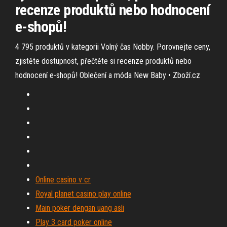
recenze produktů nebo hodnocení
e-shopů!
4 795 produktů v kategorii Volný čas Nobby. Porovnejte ceny,
zjistěte dostupnost, přečtěte si recenze produktů nebo
hodnocení e-shopů!
Oblečení a móda New Baby • Zboží.cz
Online casino v cr
Royal planet casino play online
Main poker dengan uang asli
Play 3 card poker online